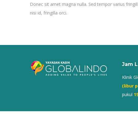
Donec sit amet magna nulla. Sed tempor varius fringill
nisi id, fringilla orci.
Jam L
Klinik G
(libur
pukul
1