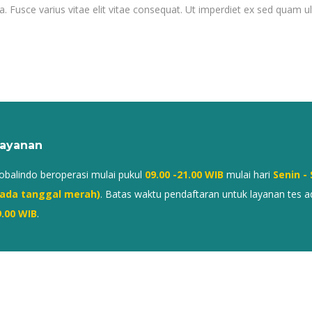
a. Fusce varius vitae elit vitae consequat. Ut imperdiet ex sed quam 
ayanan
lobalindo beroperasi mulai pukul
09.00 -21.00 WIB
mulai hari
Senin -
 pada tanggal merah)
. Batas waktu pendaftaran untuk layanan tes a
9.00 WIB
.