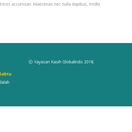
ultrices accumsan. Maecenas nec nulla dapibus, mollis
Ⓒ Yayasan Kasih Globalindo 2018.
 Sabtu
dalah