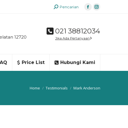
Search:
Pencarian
Facebook
Instagram
page
page
opens
opens
021 38812034
in
in
elatan 12720
Jika Ada Pertanyaan
new
new
window
window
FAQ
Price List
Hubungi Kami
You are here:
Home
Testimonials
Mark Anderson